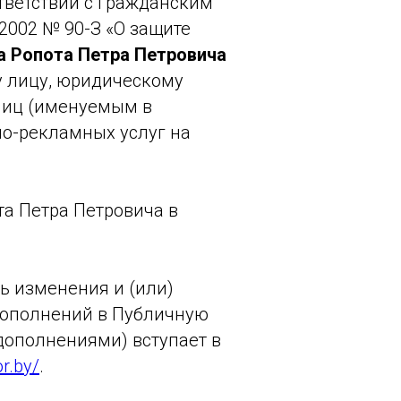
ответствии с Гражданским
2002 № 90-З «О защите
 Ропота Петра Петровича
у лицу, юридическому
лиц (именуемым в
но-рекламных услуг на
а Петра Петровича в
ь изменения и (или)
 дополнений в Публичную
дополнениями) вступает в
r.by/
.