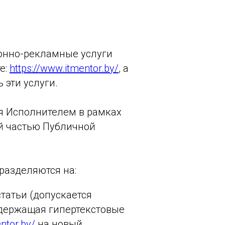
ионно-рекламные услуги
е:
https://www.itmentor.by/
, а
 эти услуги.
ься Исполнителем в рамках
й частью Публичной
разделяются на:
татьи (допускается
одержащая гипертекстовые
ntor.by/
на новый