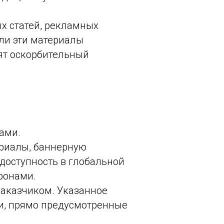
х статей, рекламных
сли эти материалы
ят оскорбительный
нами.
ериалы, баннерную
 доступность в глобальной
ронами.
аказчиком. Указанное
ии, прямо предусмотренные