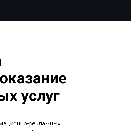
а
 оказание
х услуг
ормационно-рекламных