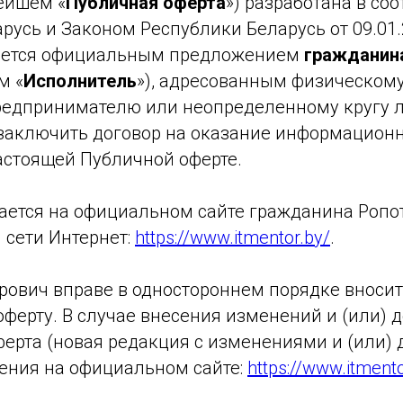
ейшем «
Публичная оферта
») разработана в со
русь и Законом Республики Беларусь от 09.01.
ляется официальным предложением
гражданина
м «
Исполнитель
»), адресованным физическом
редпринимателю или неопределенному кругу 
, заключить договор на оказание информацион
астоящей Публичной оферте.
ется на официальном сайте гражданина Ропот
 сети Интернет:
https://www.itmentor.by/
.
рович вправе в одностороннем порядке вносит
ферту. В случае внесения изменений и (или)
ферта (новая редакция с изменениями и (или) 
ения на официальном сайте:
https://www.itmento