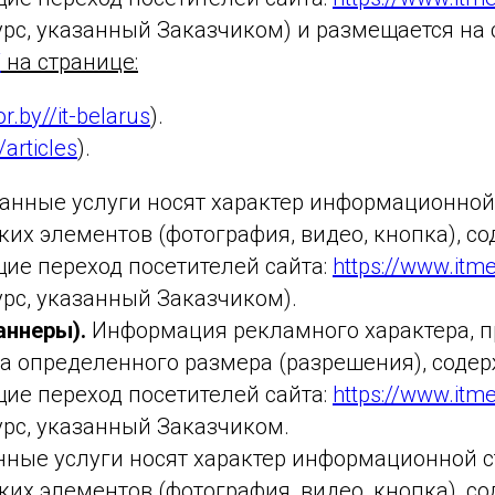
с, указанный Заказчиком) и размещается на с
/
на странице:
or.by//it-belarus
).
/articles
).
анные услуги носят характер информационной 
их элементов (фотография, видео, кнопка), с
ие переход посетителей сайта:
https://www.itme
с, указанный Заказчиком).
аннеры).
Информация рекламного характера, п
а определенного размера (разрешения), соде
ие переход посетителей сайта:
https://www.itme
рс, указанный Заказчиком.
ные услуги носят характер информационной с
ких элементов (фотография, видео, кнопка), 