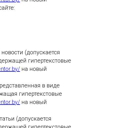
айте:
новости (допускается
одержащей гипертекстовые
ntor.by/
на новый
редставленная в виде
ржащая гипертекстовые
ntor.by/
на новый
татьи (
допускается
содержащей гипертекстовые