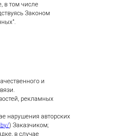
 в том числе
одствуясь Законом
нных".
ачественного и
вязи.
востей, рекламных
чае нарушения авторских
.by/
) Заказчиком;
дке, в случае