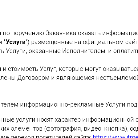
ся по поручению Заказчика оказать информац
м
"
Услуги
") размещенные на официальном
сайт
ь Услуги, оказанные Исполнителем, и оплатить
ки и стоимость Услуг, которые могут оказыват
елены Договором и являющемся неотъемлемо
ителем информационно-рекламные Услуги под
ные услуги носят характер информационной с
их элементов (фотография, видео, кнопка), с
ие переход посетителей сайта:
https://www.itme