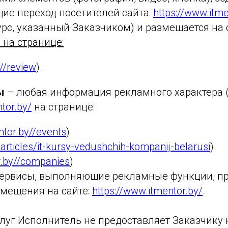
ие переход посетителей сайта:
https://www.itme
с, указанный Заказчиком) и размещается на с
/
на странице:
y//review
).
ы
– любая информация рекламного характера 
tor.by/
на странице:
entor.by//events
).
//articles/it-kursy-vedushchih-kompanij-belarusi
).
or.by//companies
)
 сервисы, выполняющие рекламные функции, п
змещения на сайте:
https://www.itmentor.by/
.
Услуг Исполнитель не предоставляет Заказчику