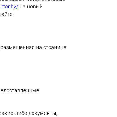
ntor.by/
на новый
айте:
(размещенная на странице
редоставленные
 какие-либо документы,